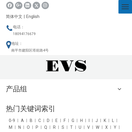
简体中文
|
English
电话：
18094176679
地址：
南平市建阳区塔前路4号
产品组
热门关键词索引
0-9
A
B
C
D
E
F
G
H
I
J
K
L
M
N
O
P
Q
R
S
T
U
V
W
X
Y