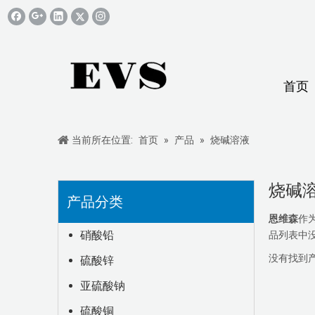
首页
当前所在位置:
首页
»
产品
»
烧碱溶液
烧碱
产品分类
恩维森
作
硝酸铅
品列表中
没有找到
硫酸锌
亚硫酸钠
硫酸铜